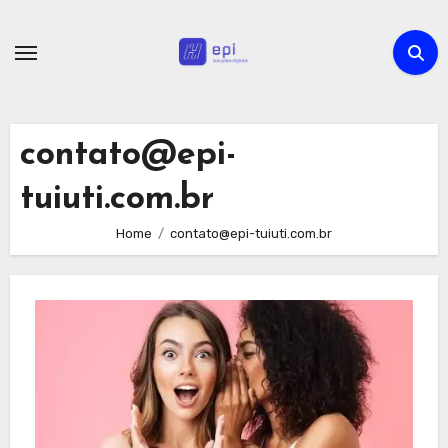
Skip
to
content
contato@epi-
tuiuti.com.br
Home
contato@epi-tuiuti.com.br